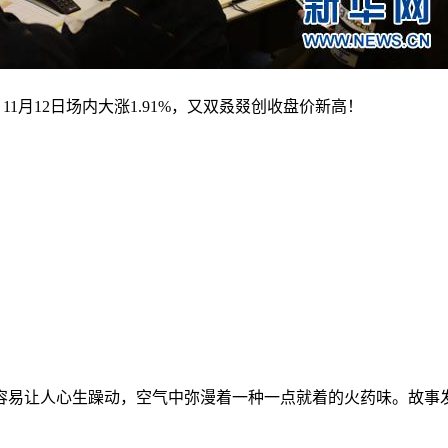
容易让人心生躁动，空气中弥漫着一种一点就着的火药味。故事