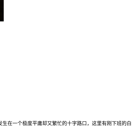
发生在一个极度平庸却又繁忙的十字路口，这里有刚下班的白