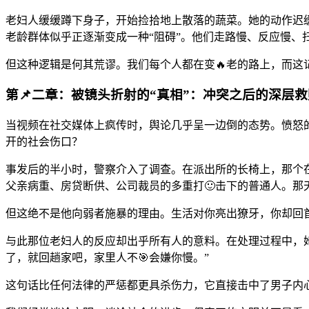
老妇人缓缓蹲下身子，开始捡拾地上散落的蔬菜。她的动作迟
老龄群体似乎正逐渐变成一种“阻碍”。他们走路慢、反应慢、
但这种逻辑是何其荒谬。我们每个人都在变🔥老的路上，而
第📌二章：被镜头折射的“真相”：冲突之后的深层救
当视频在社交媒体上疯传时，舆论几乎呈一边倒的态势。愤怒
开的社会伤口？
事发后的半小时，警察介入了调查。在派出所的长椅上，那个
父亲病重、房贷断供、公司裁员的多重打🙂击下的普通人。那
但这绝不是他向弱者施暴的理由。生活对你亮出獠牙，你却回
与此那位老妇人的反应却出乎所有人的意料。在处理过程中，
了，就回趟家吧，家里人不🎯会嫌你慢。”
这句话比任何法律的严惩都更具杀伤力，它直接击中了男子内