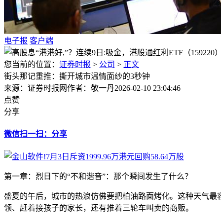
电子报
客户端
您当前的位置：
证券时报
>
公司
>
正文
街头那记重推：撕开城市温情面纱的3秒钟
来源：证券时报网
作者：敬一丹
2026-02-10 23:04:46
点赞
分享
微信扫一扫：分享
第一章：烈日下的“不和谐音”：那个瞬间发生了什么？
盛夏的午后，城市的热浪仿佛要把柏油路面烤化。这种天气最
领、赶着接孩子的家长，还有推着三轮车叫卖的商贩。