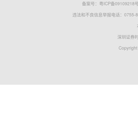
备案号：
粤ICP备09109218
违法和不良信息举报电话：0755-83
深圳证券
Copyright