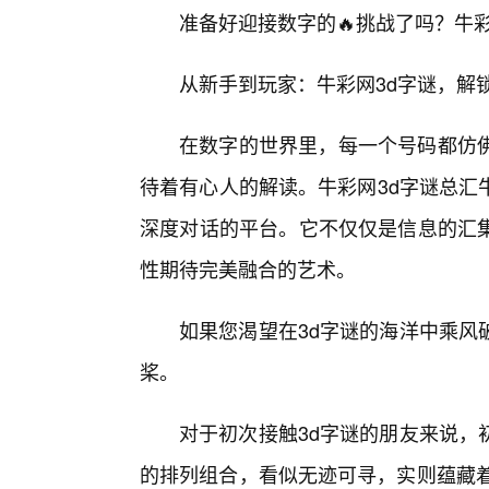
准备好迎接数字的🔥挑战了吗？牛
从新手到玩家：牛彩网3d字谜，解
在数字的世界里，每一个号码都仿
待着有心人的解读。牛彩网3d字谜总汇
深度对话的平台。它不仅仅是信息的汇
性期待完美融合的艺术。
如果您渴望在3d字谜的海洋中乘风
桨。
对于初次接触3d字谜的朋友来说，
的排列组合，看似无迹可寻，实则蕴藏着