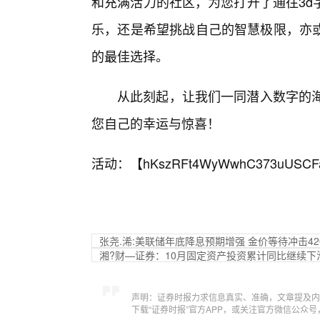
和充满活力的社区，为您打开了通往3d
乐，还是希望挑战自己的智慧极限，亦
的最佳选择。
从此刻起，让我们一同潜入数字的海
您自己的幸运与惊喜！
活动：【
hKszRFt4WyWwhC373uUSCF
张尧.浠:美联储年底降息预期增强 金价等待冲击42
湘?财—证券：10月固定资产投资累计同比继续下
声明：证券时报力求信息真实、准确，文章提及内
下载“证券时报”官方APP，或关注官方微信公众